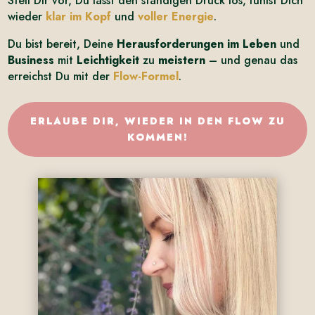
Stell Dir vor, Du lässt den ständigen Druck los, fühlst Dich
wieder
klar im Kopf
und
voller Energie
.
Du bist bereit, Deine
Herausforderungen im Leben
und
Business
mit
Leichtigkeit
zu
meistern
– und genau das
erreichst Du mit der
Flow-Formel
.
ERLAUBE DIR, WIEDER IN DEN FLOW ZU
KOMMEN!