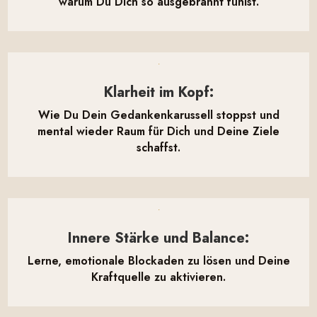
warum Du Dich so ausgebrannt fühlst.

Klarheit im Kopf:
Wie Du Dein Gedankenkarussell stoppst und
mental wieder Raum für Dich und Deine Ziele
schaffst.

Innere Stärke und Balance:
Lerne, emotionale Blockaden zu lösen und Deine
Kraftquelle zu aktivieren.